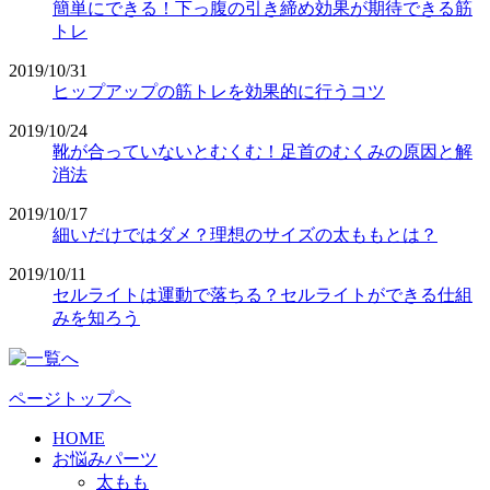
簡単にできる！下っ腹の引き締め効果が期待できる筋
トレ
2019/10/31
ヒップアップの筋トレを効果的に行うコツ
2019/10/24
靴が合っていないとむくむ！足首のむくみの原因と解
消法
2019/10/17
細いだけではダメ？理想のサイズの太ももとは？
2019/10/11
セルライトは運動で落ちる？セルライトができる仕組
みを知ろう
ページトップへ
HOME
お悩みパーツ
太もも