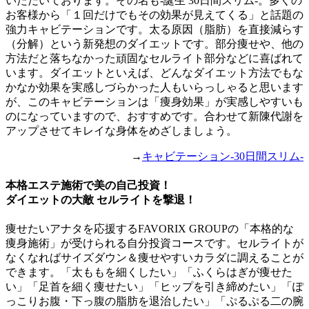
いただいております。その名も-誕生 30日間スリム-。多くの
お客様から「１回だけでもその効果が見えてくる」と話題の
強力キャビテーションです。太る原因（脂肪）を直接減らす
（分解）という新発想のダイエットです。部分痩せや、他の
方法だと落ちなかった頑固なセルライト部分などに喜ばれて
います。ダイエットといえば、どんなダイエット方法でもな
かなか効果を実感しづらかった人もいらっしゃると思います
が、このキャビテーションは「痩身効果」が実感しやすいも
のになっていますので、おすすめです。合わせて新陳代謝を
アップさせてキレイな身体をめざしましょう。
→
キャビテーション-30日間スリム-
本格エステ施術で美の自己投資！
ダイエットの大敵 セルライトを撃退！
痩せたいアナタを応援するFAVORIX GROUPの「本格的な
痩身施術」が受けられる自分投資コースです。セルライトが
なくなればサイズダウン＆痩せやすいカラダに調えることが
できます。「太ももを細くしたい」「ふくらはぎが痩せた
い」「足首を細く痩せたい」「ヒップを引き締めたい」「ぽ
っこりお腹・下っ腹の脂肪を退治したい」「ぷるぷる二の腕