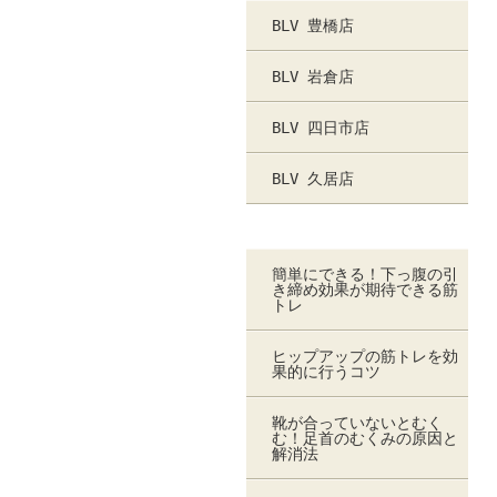
BLV 豊橋店
BLV 岩倉店
BLV 四日市店
BLV 久居店
最近のお知らせ
簡単にできる！下っ腹の引
き締め効果が期待できる筋
トレ
ヒップアップの筋トレを効
果的に行うコツ
靴が合っていないとむく
む！足首のむくみの原因と
解消法