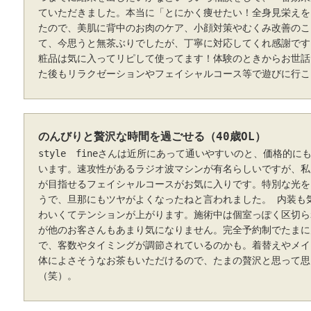
ていただきました。本当に「とにかく痩せたい！全身見栄えを
たので、美肌に背中のお肉のケア、小顔対策やむくみ改善のこ
て、今思うと無茶ぶりでしたが、丁寧に対応してくれ感謝です
粧品は気に入ってリピして使ってます！体験のときからお世話
た後もリラクゼーションやフェイシャルコース等で遊びに行こ
のんびりと贅沢な時間を過ごせる（40歳OL）
style fineさんは近所にあって通いやすいのと、価格的
います。速攻性があるラジオ波マシンが有名らしいですが、私
が目指せるフェイシャルコースがお気に入りです。特別な光を
うで、旦那にもツヤがよくなったねと言われました。 内装も
わいくてテンションが上がります。施術中は個室っぽく区切ら
が他のお客さんもあまり気になりません。完全予約制でたまに
で、客数やタイミングが調節されているのかも。着替えやメイ
体によさそうなお茶もいただけるので、たまの贅沢と思って思
（笑）。