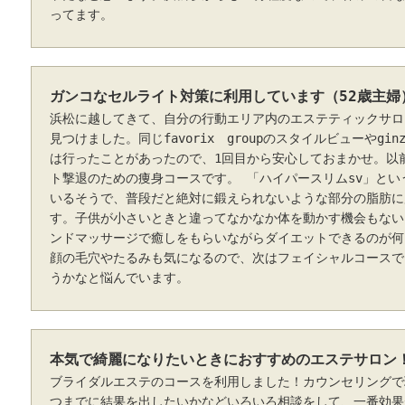
ってます。
ガンコなセルライト対策に利用しています（52歳主婦
浜松に越してきて、自分の行動エリア内のエステティックサロ
見つけました。同じfavorix groupのスタイルビューやgin
は行ったことがあったので、1回目から安心しておまかせ。以
ト撃退のための痩身コースです。 「ハイパースリムsv」と
いるそうで、普段だと絶対に鍛えられないような部分の脂肪に
す。子供が小さいときと違ってなかなか体を動かす機会もない
ンドマッサージで癒しをもらいながらダイエットできるのが何
顔の毛穴やたるみも気になるので、次はフェイシャルコースで
うかなと悩んでいます。
本気で綺麗になりたいときにおすすめのエステサロン！
ブライダルエステのコースを利用しました！カウンセリングで
つまでに結果を出したいかなどいろいろ相談をして、一番効果