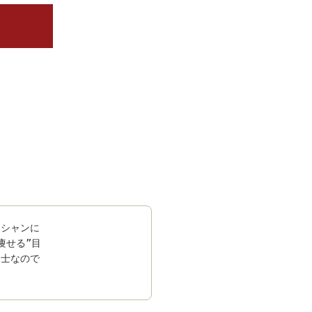
ィシャンに
痩せる”目
同士なので