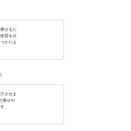
＆痩せるた
の体質を分
見つかりま
汗
発汗させま
で痩せや
です。