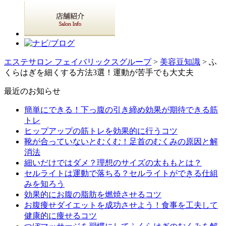
エステサロン フェイバリックスグループ
>
美容豆知識
> ふ
くらはぎを細くする方法3選！運動が苦手でも大丈夫
最近のお知らせ
簡単にできる！下っ腹の引き締め効果が期待できる筋
トレ
ヒップアップの筋トレを効果的に行うコツ
靴が合っていないとむくむ！足首のむくみの原因と解
消法
細いだけではダメ？理想のサイズの太ももとは？
セルライトは運動で落ちる？セルライトができる仕組
みを知ろう
効果的にお腹の脂肪を燃焼させるコツ
お腹痩せダイエットを成功させよう！食事を工夫して
健康的に痩せるコツ