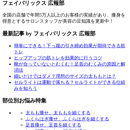
フェイバリックス 広報部
全国の店舗で年間5万人以上のお客様の実績があり、痩身を
得意とするサロンスタッフが美容の豆知識を更新中！
最新記事 by フェイバリックス 広報部
簡単にできる！下っ腹の引き締め効果が期待できる筋
トレ
ヒップアップの筋トレを効果的に行うコツ
靴が合っていないとむくむ！足首のむくみの原因と解
消法
細いだけではダメ？理想のサイズの太ももとは？
セルライトは運動で落ちる？セルライトができる仕組
みを知ろう
部位別お悩み特集
太もも痩せ、太ももを細くする
ふくらはぎ痩せ、ふくらはぎを細くする
足首痩せ、足首を細くする