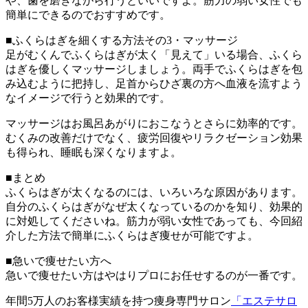
や、歯を磨きながら行うといいですよ。筋力の弱い女性でも
簡単にできるのでおすすめです。
■ふくらはぎを細くする方法その3・マッサージ
足がむくんでふくらはぎが太く「見えて」いる場合、ふくら
はぎを優しくマッサージしましょう。両手でふくらはぎを包
み込むように把持し、足首からひざ裏の方へ血液を流すよう
なイメージで行うと効果的です。
マッサージはお風呂あがりにおこなうとさらに効率的です。
むくみの改善だけでなく、疲労回復やリラクゼーション効果
も得られ、睡眠も深くなりますよ。
■まとめ
ふくらはぎが太くなるのには、いろいろな原因があります。
自分のふくらはぎがなぜ太くなっているのかを知り、効果的
に対処してくださいね。筋力が弱い女性であっても、今回紹
介した方法で簡単にふくらはぎ痩せが可能ですよ。
■急いで痩せたい方へ
急いで痩せたい方はやはりプロにお任せするのが一番です。
年間5万人のお客様実績を持つ痩身専門サロン
「エステサロ