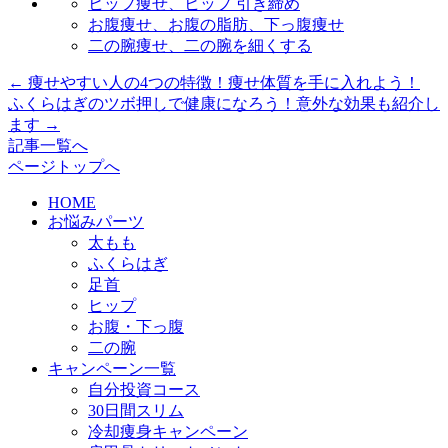
ヒップ痩せ、ヒップ 引き締め
お腹痩せ、お腹の脂肪、下っ腹痩せ
二の腕痩せ、二の腕を細くする
←
痩せやすい人の4つの特徴！痩せ体質を手に入れよう！
ふくらはぎのツボ押しで健康になろう！意外な効果も紹介し
ます
→
記事一覧へ
ページトップへ
HOME
お悩みパーツ
太もも
ふくらはぎ
足首
ヒップ
お腹・下っ腹
二の腕
キャンペーン一覧
自分投資コース
30日間スリム
冷却痩身キャンペーン