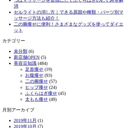
つぼマッサージを習慣にしてふくらはぎのむくみを解
消
セルライトの消し方｜できる原因や種類・パーツ別マ
ッサージ方法も紹介！
二の腕痩せに便利！さまざまなグッズを使ってダイエ
ット
カテゴリー
未分類
(6)
新店舗OPEN
(5)
美容豆知識
(484)
足首痩せ
(19)
お腹痩せ
(93)
二の腕痩せ
(57)
ヒップ痩せ
(24)
ふくらはぎ痩せ
(45)
太もも痩せ
(49)
月別アーカイブ
2019年11月
(1)
2019年10月
(7)