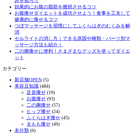
みを知ろう
効果的にお腹の脂肪を燃焼させるコツ
お腹痩せダイエットを成功させよう！食事を工夫して
健康的に痩せるコツ
つぼマッサージを習慣にしてふくらはぎのむくみを解
消
セルライトの消し方｜できる原因や種類・パーツ別マ
ッサージ方法も紹介！
二の腕痩せに便利！さまざまなグッズを使ってダイエ
ット
カテゴリー
新店舗OPEN
(5)
美容豆知識
(484)
足首痩せ
(19)
お腹痩せ
(93)
二の腕痩せ
(57)
ヒップ痩せ
(24)
ふくらはぎ痩せ
(45)
太もも痩せ
(49)
未分類
(6)