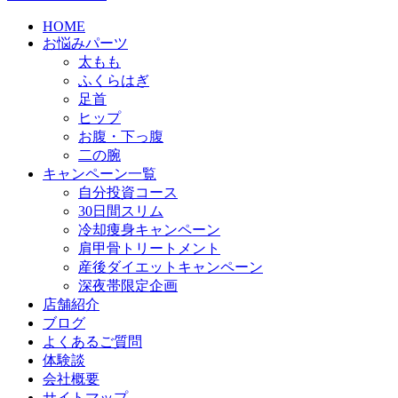
HOME
お悩みパーツ
太もも
ふくらはぎ
足首
ヒップ
お腹・下っ腹
二の腕
キャンペーン一覧
自分投資コース
30日間スリム
冷却痩身キャンペーン
肩甲骨トリートメント
産後ダイエットキャンペーン
深夜帯限定企画
店舗紹介
ブログ
よくあるご質問
体験談
会社概要
サイトマップ