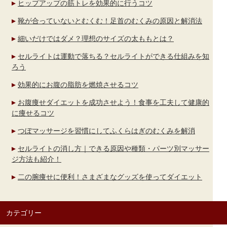
ヒップアップの筋トレを効果的に行うコツ
靴が合っていないとむくむ！足首のむくみの原因と解消法
細いだけではダメ？理想のサイズの太ももとは？
セルライトは運動で落ちる？セルライトができる仕組みを知
ろう
効果的にお腹の脂肪を燃焼させるコツ
お腹痩せダイエットを成功させよう！食事を工夫して健康的
に痩せるコツ
つぼマッサージを習慣にしてふくらはぎのむくみを解消
セルライトの消し方｜できる原因や種類・パーツ別マッサー
ジ方法も紹介！
二の腕痩せに便利！さまざまなグッズを使ってダイエット
カテゴリー