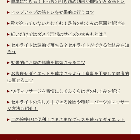
簡単にできる！下っ腹の引き締め効果が期待できる筋トレ
ヒップアップの筋トレを効果的に行うコツ
靴が合っていないとむくむ！足首のむくみの原因と解消法
細いだけではダメ？理想のサイズの太ももとは？
セルライトは運動で落ちる？セルライトができる仕組みを知
ろう
効果的にお腹の脂肪を燃焼させるコツ
お腹痩せダイエットを成功させよう！食事を工夫して健康的
に痩せるコツ
つぼマッサージを習慣にしてふくらはぎのむくみを解消
セルライトの消し方｜できる原因や種類・パーツ別マッサー
ジ方法も紹介！
二の腕痩せに便利！さまざまなグッズを使ってダイエット