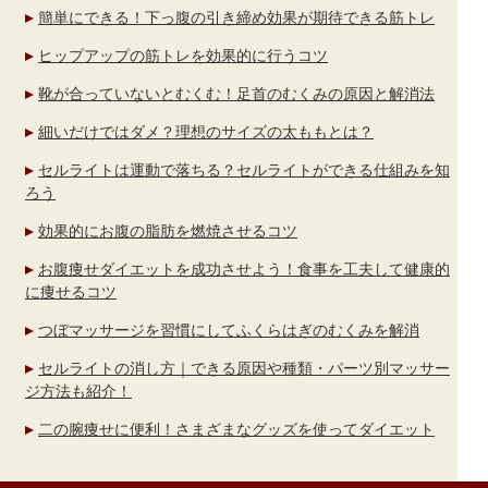
簡単にできる！下っ腹の引き締め効果が期待できる筋トレ
ヒップアップの筋トレを効果的に行うコツ
靴が合っていないとむくむ！足首のむくみの原因と解消法
細いだけではダメ？理想のサイズの太ももとは？
セルライトは運動で落ちる？セルライトができる仕組みを知
ろう
効果的にお腹の脂肪を燃焼させるコツ
お腹痩せダイエットを成功させよう！食事を工夫して健康的
に痩せるコツ
つぼマッサージを習慣にしてふくらはぎのむくみを解消
セルライトの消し方｜できる原因や種類・パーツ別マッサー
ジ方法も紹介！
二の腕痩せに便利！さまざまなグッズを使ってダイエット