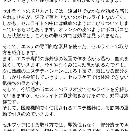
トレッチをすると体が温まって、血行が良くなりますよ。
セルライトの取り方としては、遠回りでなかなか効果を感じ
られませんが、速攻で落とせないのがセルライトなのです。
しかも、セルライトの中には繊維のようにこびりついてしま
っているものもあります。オレンジの皮のようにボコボコと
した状態だと、これらの取り方では効果は見られません。
そこで、エステの専門的な器具を使った、セルライトの取り
方を紹介します。
まず、エステ専門の赤外線の装置で体を芯から温め、血流を
良くしていきます。冷えやむくみにも効果があるんですよ。
次に熟練のエステティシャンによる手技で、気になる部分を
しっかり揉み解していきます。セルフケアでは体験できない
気持ちの良さです。
そして、今話題の当エステのラジオ波でセルライトを分解し
ていきますが、セルライトに直接働きかけるので、効果は抜
群です。
そして、医療機関でも使用されるエステ機器による筋肉の運
動で引き締めていきます。
セルフケアによる取り方では、即効性もなく、部分痩せでき
ません。時に落とし切れないセルライトですが、エステのセ