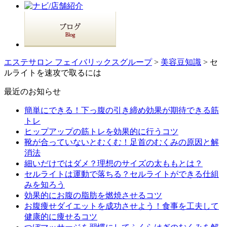
エステサロン フェイバリックスグループ
>
美容豆知識
> セ
ルライトを速攻で取るには
最近のお知らせ
簡単にできる！下っ腹の引き締め効果が期待できる筋
トレ
ヒップアップの筋トレを効果的に行うコツ
靴が合っていないとむくむ！足首のむくみの原因と解
消法
細いだけではダメ？理想のサイズの太ももとは？
セルライトは運動で落ちる？セルライトができる仕組
みを知ろう
効果的にお腹の脂肪を燃焼させるコツ
お腹痩せダイエットを成功させよう！食事を工夫して
健康的に痩せるコツ