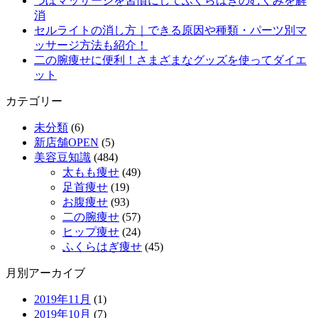
つぼマッサージを習慣にしてふくらはぎのむくみを解
消
セルライトの消し方｜できる原因や種類・パーツ別マ
ッサージ方法も紹介！
二の腕痩せに便利！さまざまなグッズを使ってダイエ
ット
カテゴリー
未分類
(6)
新店舗OPEN
(5)
美容豆知識
(484)
太もも痩せ
(49)
足首痩せ
(19)
お腹痩せ
(93)
二の腕痩せ
(57)
ヒップ痩せ
(24)
ふくらはぎ痩せ
(45)
月別アーカイブ
2019年11月
(1)
2019年10月
(7)