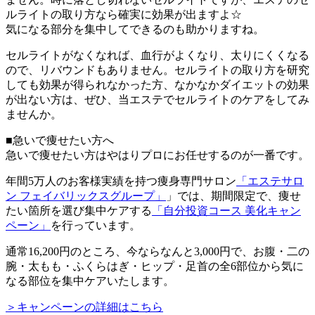
ルライトの取り方なら確実に効果が出ますよ☆
気になる部分を集中してできるのも助かりますね。
セルライトがなくなれば、血行がよくなり、太りにくくなる
ので、リバウンドもありません。セルライトの取り方を研究
しても効果が得られなかった方、なかなかダイエットの効果
が出ない方は、ぜひ、当エステでセルライトのケアをしてみ
ませんか。
■急いで痩せたい方へ
急いで痩せたい方はやはりプロにお任せするのが一番です。
年間5万人のお客様実績を持つ痩身専門サロン
「エステサロ
ン フェイバリックスグループ」
」では、期間限定で、痩せ
たい箇所を選び集中ケアする
「自分投資コース 美化キャン
ペーン」
を行っています。
通常
16,200円
のところ、今ならなんと
3,000円
で、お腹・二の
腕・太もも・ふくらはぎ・ヒップ・足首の全6部位から気に
なる部位を集中ケアいたします。
＞キャンペーンの詳細はこちら