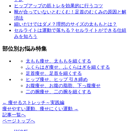
ヒップアップの筋トレを効果的に行うコツ
靴が合っていないとむくむ！足首のむくみの原因と解
消法
細いだけではダメ？理想のサイズの太ももとは？
セルライトは運動で落ちる？セルライトができる仕組
みを知ろう
部位別お悩み特集
太もも痩せ、太ももを細くする
ふくらはぎ痩せ、ふくらはぎを細くする
足首痩せ、足首を細くする
ヒップ痩せ、ヒップ 引き締め
お腹痩せ、お腹の脂肪、下っ腹痩せ
二の腕痩せ、二の腕を細くする
←
痩せるストレッチ～実践編
痩せやすい運動、痩せにくい運動
→
記事一覧へ
ページトップへ