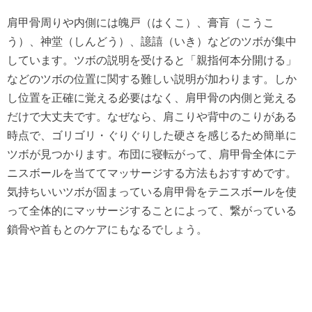
肩甲骨周りや内側には魄戸（はくこ）、膏肓（こうこ
う）、神堂（しんどう）、譩譆（いき）などのツボが集中
しています。ツボの説明を受けると「親指何本分開ける」
などのツボの位置に関する難しい説明が加わります。しか
し位置を正確に覚える必要はなく、肩甲骨の内側と覚える
だけで大丈夫です。なぜなら、肩こりや背中のこりがある
時点で、ゴリゴリ・ぐりぐりした硬さを感じるため簡単に
ツボが見つかります。布団に寝転がって、肩甲骨全体にテ
ニスボールを当ててマッサージする方法もおすすめです。
気持ちいいツボが固まっている肩甲骨をテニスボールを使
って全体的にマッサージすることによって、繋がっている
鎖骨や首もとのケアにもなるでしょう。