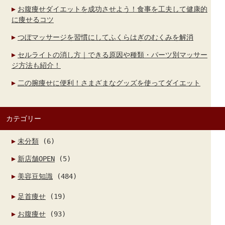
お腹痩せダイエットを成功させよう！食事を工夫して健康的
に痩せるコツ
つぼマッサージを習慣にしてふくらはぎのむくみを解消
セルライトの消し方｜できる原因や種類・パーツ別マッサー
ジ方法も紹介！
二の腕痩せに便利！さまざまなグッズを使ってダイエット
カテゴリー
未分類
(6)
新店舗OPEN
(5)
美容豆知識
(484)
足首痩せ
(19)
お腹痩せ
(93)