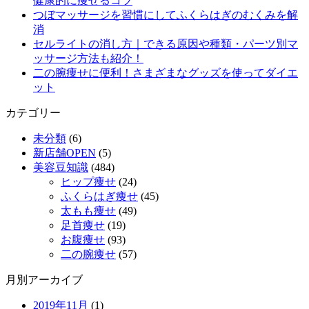
健康的に痩せるコツ
つぼマッサージを習慣にしてふくらはぎのむくみを解
消
セルライトの消し方｜できる原因や種類・パーツ別マ
ッサージ方法も紹介！
二の腕痩せに便利！さまざまなグッズを使ってダイエ
ット
カテゴリー
未分類
(6)
新店舗OPEN
(5)
美容豆知識
(484)
ヒップ痩せ
(24)
ふくらはぎ痩せ
(45)
太もも痩せ
(49)
足首痩せ
(19)
お腹痩せ
(93)
二の腕痩せ
(57)
月別アーカイブ
2019年11月
(1)