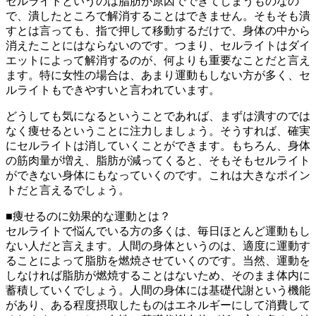
セルライトというのは脂肪が原因でできてしまうものなの
で、潰したところで解消することはできません。そもそも潰
すとは言っても、指で押して移動するだけで、身体の中から
消えたことにはならないのです。つまり、セルライトはダイ
エットによって解消するのが、何よりも重要なことだと言え
ます。特に女性の場合は、あまり運動もしない方が多く、セ
ルライトもできやすいと言われています。
どうしても気になるということであれば、まずは潰すのでは
なく痩せるということに注力しましょう。そうすれば、確実
にセルライトは消していくことができます。もちろん、身体
の筋肉量が増え、脂肪が減ってくると、そもそもセルライト
ができない身体にもなっていくのです。これは大きなポイン
トだと言えるでしょう。
■痩せるのに効果的な運動とは？
セルライトで悩んでいる方の多くは、毎日ほとんど運動もし
ない人だと言えます。人間の身体というのは、適度に運動す
ることによって脂肪を燃焼させていくのです。当然、運動を
しなければ脂肪が燃焼することはないため、そのまま体内に
蓄積していくでしょう。人間の身体には基礎代謝という機能
があり、ある程度摂取したものはエネルギーにして消費して