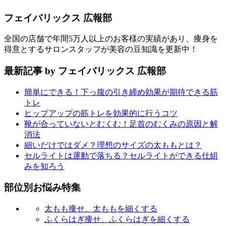
フェイバリックス 広報部
全国の店舗で年間5万人以上のお客様の実績があり、痩身を
得意とするサロンスタッフが美容の豆知識を更新中！
最新記事 by フェイバリックス 広報部
簡単にできる！下っ腹の引き締め効果が期待できる筋
トレ
ヒップアップの筋トレを効果的に行うコツ
靴が合っていないとむくむ！足首のむくみの原因と解
消法
細いだけではダメ？理想のサイズの太ももとは？
セルライトは運動で落ちる？セルライトができる仕組
みを知ろう
部位別お悩み特集
太もも痩せ、太ももを細くする
ふくらはぎ痩せ、ふくらはぎを細くする