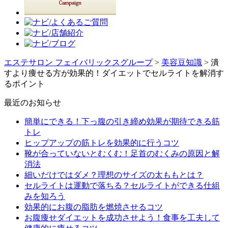
エステサロン フェイバリックスグループ
>
美容豆知識
> 潰
すより痩せる方が効果的！ダイエットでセルライトを解消す
るポイント
最近のお知らせ
簡単にできる！下っ腹の引き締め効果が期待できる筋
トレ
ヒップアップの筋トレを効果的に行うコツ
靴が合っていないとむくむ！足首のむくみの原因と解
消法
細いだけではダメ？理想のサイズの太ももとは？
セルライトは運動で落ちる？セルライトができる仕組
みを知ろう
効果的にお腹の脂肪を燃焼させるコツ
お腹痩せダイエットを成功させよう！食事を工夫して