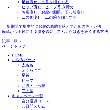
足首痩せ、足首を細くする
ヒップ痩せ、ヒップ 引き締め
お腹痩せ、お腹の脂肪、下っ腹痩せ
二の腕痩せ、二の腕を細くする
←
短期間で集中的にお腹の脂肪を落とすための筋トレ法
簡単かつ手軽に！脂肪を燃焼してふくらはぎを細くする方法
→
記事一覧へ
ページトップへ
HOME
お悩みパーツ
太もも
ふくらはぎ
足首
ヒップ
お腹・下っ腹
二の腕
キャンペーン一覧
自分投資コース
30日間スリム