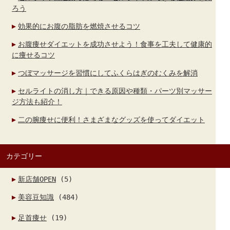
ろう
効果的にお腹の脂肪を燃焼させるコツ
お腹痩せダイエットを成功させよう！食事を工夫して健康的
に痩せるコツ
つぼマッサージを習慣にしてふくらはぎのむくみを解消
セルライトの消し方｜できる原因や種類・パーツ別マッサー
ジ方法も紹介！
二の腕痩せに便利！さまざまなグッズを使ってダイエット
カテゴリー
新店舗OPEN
(5)
美容豆知識
(484)
足首痩せ
(19)