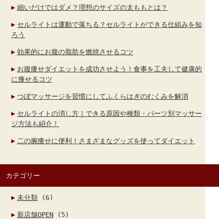
細いだけではダメ？理想のサイズの太ももとは？
セルライトは運動で落ちる？セルライトができる仕組みを知
ろう
効果的にお腹の脂肪を燃焼させるコツ
お腹痩せダイエットを成功させよう！食事を工夫して健康的
に痩せるコツ
つぼマッサージを習慣にしてふくらはぎのむくみを解消
セルライトの消し方｜できる原因や種類・パーツ別マッサー
ジ方法も紹介！
二の腕痩せに便利！さまざまなグッズを使ってダイエット
カテゴリー
未分類
(6)
新店舗OPEN
(5)