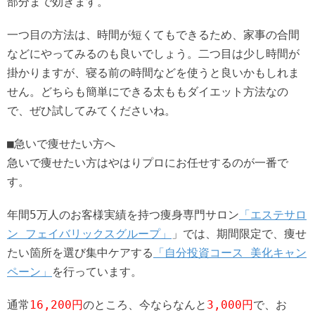
部分まで効きます。
一つ目の方法は、時間が短くてもできるため、家事の合間
などにやってみるのも良いでしょう。二つ目は少し時間が
掛かりますが、寝る前の時間などを使うと良いかもしれま
せん。どちらも簡単にできる太ももダイエット方法なの
で、ぜひ試してみてくださいね。
■急いで痩せたい方へ
急いで痩せたい方はやはりプロにお任せするのが一番で
す。
年間5万人のお客様実績を持つ痩身専門サロン
「エステサロ
ン フェイバリックスグループ」
」では、期間限定で、痩せ
たい箇所を選び集中ケアする
「自分投資コース 美化キャン
ペーン」
を行っています。
通常
16,200円
のところ、今ならなんと
3,000円
で、お