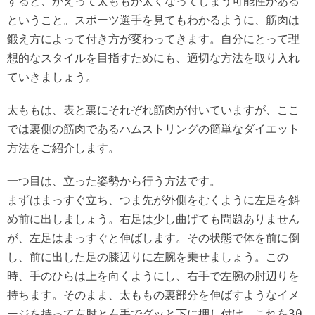
すると、かえって太ももが太くなってしまう可能性がある
ということ。スポーツ選手を見てもわかるように、筋肉は
鍛え方によって付き方が変わってきます。自分にとって理
想的なスタイルを目指すためにも、適切な方法を取り入れ
ていきましょう。
太ももは、表と裏にそれぞれ筋肉が付いていますが、ここ
では裏側の筋肉であるハムストリングの簡単なダイエット
方法をご紹介します。
一つ目は、立った姿勢から行う方法です。
まずはまっすぐ立ち、つま先が外側をむくように左足を斜
め前に出しましょう。右足は少し曲げても問題ありません
が、左足はまっすぐと伸ばします。その状態で体を前に倒
し、前に出した足の膝辺りに左腕を乗せましょう。この
時、手のひらは上を向くようにし、右手で左腕の肘辺りを
持ちます。そのまま、太ももの裏部分を伸ばすようなイメ
ージを持って左肘と右手でグッと下に押し付け、これを30