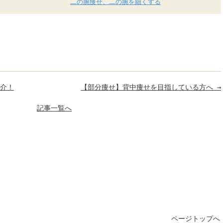
二の腕痩せ、二の腕を細くする
介！
【部分痩せ】背中痩せを目指している方へ
→
記事一覧へ
ページトップへ