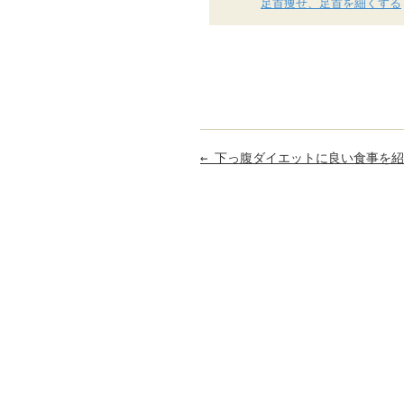
足首痩せ、足首を細くする
←
下っ腹ダイエットに良い食事を紹