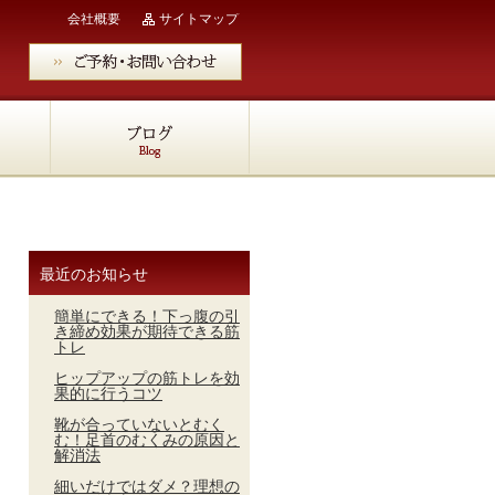
会社概要
サイトマップ
最近のお知らせ
簡単にできる！下っ腹の引
き締め効果が期待できる筋
トレ
ヒップアップの筋トレを効
果的に行うコツ
靴が合っていないとむく
む！足首のむくみの原因と
解消法
細いだけではダメ？理想の