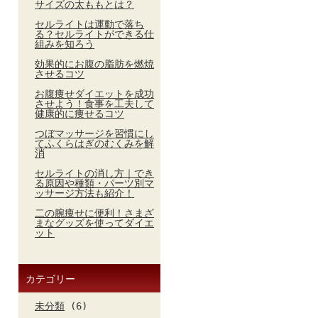
サイズの太ももとは？
セルライトは運動で落ち
る？セルライトができる仕
組みを知ろう
効果的にお腹の脂肪を燃焼
させるコツ
お腹痩せダイエットを成功
させよう！食事を工夫して
健康的に痩せるコツ
つぼマッサージを習慣にし
てふくらはぎのむくみを解
消
セルライトの消し方｜でき
る原因や種類・パーツ別マ
ッサージ方法も紹介！
二の腕痩せに便利！さまざ
まなグッズを使ってダイエ
ット
カテゴリー
未分類
(6)