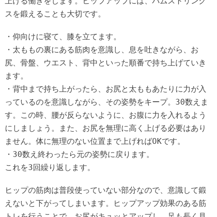
上げる働きをします。ヒップアップには、ハムストリング
スを鍛えることも大切です。
・仰向けに寝て、膝を立てます。
・太ももの裏にある筋肉を意識し、息を吐きながら、お
尻、骨盤、ウエスト、背中といった順番で持ち上げていき
ます。
・背中まで持ち上がったら、お尻と太ももあたりに力が入
っているのを意識しながら、その姿勢をキープ。30数えま
す。この時、腰が反らないように、お腹に力を入れるよう
にしましょう。また、お尻を無理に高く上げる必要はあり
ません。体に無理のない位置まで上げればOKです。
・30数え終わったら元の姿勢に戻ります。
これを3回繰り返します。
ヒップの筋肉は普段使っていない部分なので、意識して鍛
えないと下がってしまいます。ヒップアップ効果のある筋
トレを行うことで、お尻がキュッとアップし、足も長く見