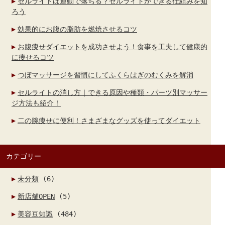
セルライトは運動で落ちる？セルライトができる仕組みを知
ろう
効果的にお腹の脂肪を燃焼させるコツ
お腹痩せダイエットを成功させよう！食事を工夫して健康的
に痩せるコツ
つぼマッサージを習慣にしてふくらはぎのむくみを解消
セルライトの消し方｜できる原因や種類・パーツ別マッサー
ジ方法も紹介！
二の腕痩せに便利！さまざまなグッズを使ってダイエット
カテゴリー
未分類
(6)
新店舗OPEN
(5)
美容豆知識
(484)