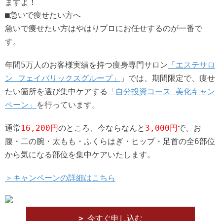
ますよ！
■急いで痩せたい方へ
急いで痩せたい方はやはりプロにお任せするのが一番で
す。
年間5万人のお客様実績を持つ痩身専門サロン
「エステサロ
ン フェイバリックスグループ」
」では、期間限定で、痩せ
たい箇所を選び集中ケアする
「自分投資コース 美化キャン
ペーン」
を行っています。
通常
16,200円
のところ、今ならなんと
3,000円
で、お
腹・二の腕・太もも・ふくらはぎ・ヒップ・足首の全6部位
から気になる部位を集中ケアいたします。
＞キャンペーンの詳細はこちら
今すぐ申し込む