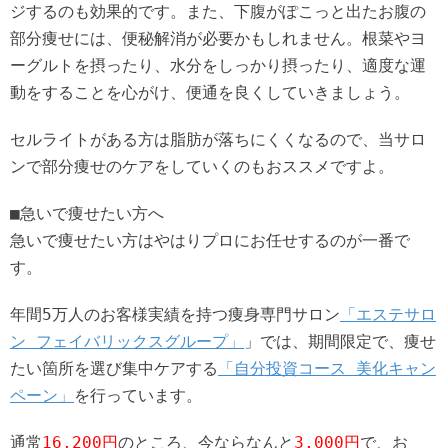
ジするのも効果的です。また、下腹がぽこっと出たお腹の
部分痩せには、便秘解消が必要かもしれません。根菜やヨ
ーグルトを摂ったり、水分をしっかり摂ったり、適度な運
動をすることを心がけ、便通を良くしていきましょう。
セルライトがある方は脂肪が落ちにくくなるので、当サロ
ンで部分痩せのケアをしていくのもおススメですよ。
■急いで痩せたい方へ
急いで痩せたい方はやはりプロにお任せするのが一番で
す。
年間5万人のお客様実績を持つ痩身専門サロン
「エステサロ
ン フェイバリックスグループ」
」では、期間限定で、痩せ
たい箇所を選び集中ケアする
「自分投資コース 美化キャン
ペーン」
を行っています。
通常
16,200円
のところ、今ならなんと
3,000円
で、お