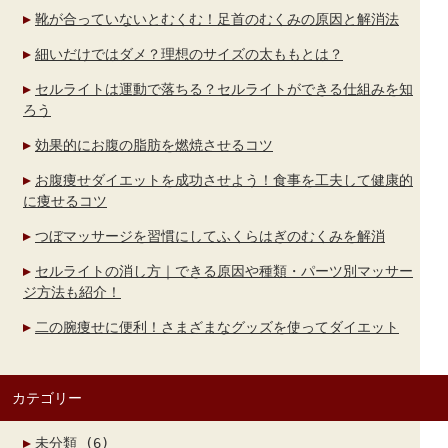
靴が合っていないとむくむ！足首のむくみの原因と解消法
細いだけではダメ？理想のサイズの太ももとは？
セルライトは運動で落ちる？セルライトができる仕組みを知
ろう
効果的にお腹の脂肪を燃焼させるコツ
お腹痩せダイエットを成功させよう！食事を工夫して健康的
に痩せるコツ
つぼマッサージを習慣にしてふくらはぎのむくみを解消
セルライトの消し方｜できる原因や種類・パーツ別マッサー
ジ方法も紹介！
二の腕痩せに便利！さまざまなグッズを使ってダイエット
カテゴリー
未分類
(6)