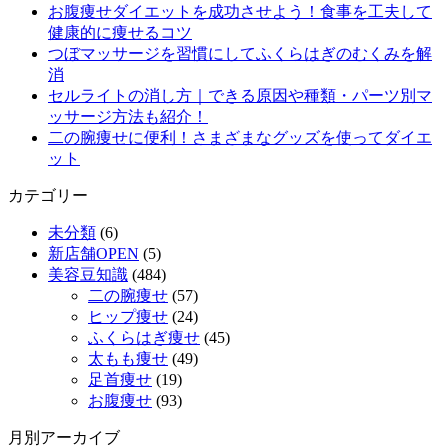
お腹痩せダイエットを成功させよう！食事を工夫して
健康的に痩せるコツ
つぼマッサージを習慣にしてふくらはぎのむくみを解
消
セルライトの消し方｜できる原因や種類・パーツ別マ
ッサージ方法も紹介！
二の腕痩せに便利！さまざまなグッズを使ってダイエ
ット
カテゴリー
未分類
(6)
新店舗OPEN
(5)
美容豆知識
(484)
二の腕痩せ
(57)
ヒップ痩せ
(24)
ふくらはぎ痩せ
(45)
太もも痩せ
(49)
足首痩せ
(19)
お腹痩せ
(93)
月別アーカイブ