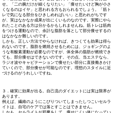
せ。「二の腕だけが細くなりたい」「痩せたいけど胸が小さ
くなるのはイヤ」と思われる方もおられるでしょう。「筋ト
レで気になる部分をひきしめればいい」と思われがちです
が、実はなかなか成果が出にくいものなのです。実際にやら
れたことのある方は分かるかもしれませんね。筋トレは筋肉
をつける運動なので、余計な脂肪を落として部分痩せするの
はなかなか難しいのです。
しかも、正しい方法でやらなければ、きつくても効果は得ら
れないのです。脂肪を燃焼させるためには、ジョギングのよ
うな有酸素運動が必要なのですが、体全体の脂肪が燃焼でき
ても、部分痩せはできないのです。その点、当エステなら、
ラジオ波やキャビテーションで痩せたい部分に直接働きかけ
ていくので、部分痩せが可能なのです。理想のスタイルに近
づけるのがうれしいですね。
３．確実に効果が出る。自己流のダイエットには実は限界が
あります。
例えば、繊維のようにこびりついてしまったしつこいセルラ
イトは、自宅のケアでは落とすことはできません。
しかも、セルライトが邪魔をして、痩せにくい体になってい