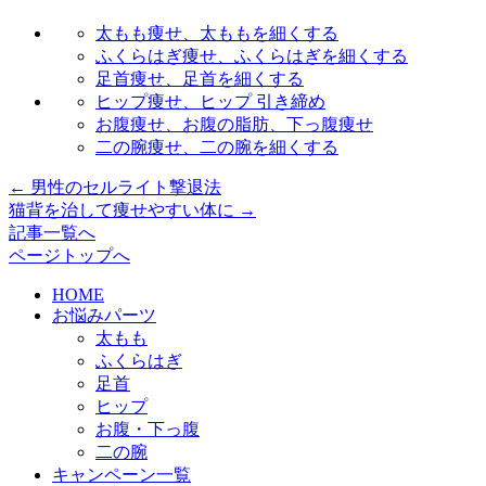
太もも痩せ、太ももを細くする
ふくらはぎ痩せ、ふくらはぎを細くする
足首痩せ、足首を細くする
ヒップ痩せ、ヒップ 引き締め
お腹痩せ、お腹の脂肪、下っ腹痩せ
二の腕痩せ、二の腕を細くする
←
男性のセルライト撃退法
猫背を治して痩せやすい体に
→
記事一覧へ
ページトップへ
HOME
お悩みパーツ
太もも
ふくらはぎ
足首
ヒップ
お腹・下っ腹
二の腕
キャンペーン一覧