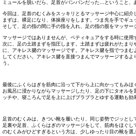
ミュールを脱いだら、足首がパンパンだった…ということ、
今回は、足首のむくみをスッキリとるマッサージ中心に紹介
まずは、裸足になり、体操座りをします。つま先を手でギュ
そして、足の指の間に手の指を入れ、足の指の股をマッサー
マッサージではありませんが、ペティキュアをする時に使用
次に、足の土踏まずを指圧します。土踏まずは疲れがたまり
に、アキレス腱のマッサージです。アキレス腱を指でつまむ
してください。アキレス腱を直接つまんでマッサージするよ
う。
最後にふくらはぎを筋肉に沿って下から上に向かってもみほ
お風呂に浸かりながらマッサージしたり、足の下にタオルを
ッチや、寝ころんで足を上に上げブラブラとゆする運動も効
足首のむくみは、きつい靴を履いたり、同じ姿勢でジッとし
足裏や足首、ふくらはぎのマッサージをして、筋肉をほぐし
のむくみがひどすぎるという方は、少しゆったり目の靴を選