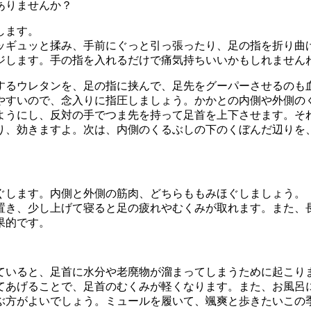
ありませんか？
します。
ッギュッと揉み、手前にぐっと引っ張ったり、足の指を折り曲
ジします。手の指を入れるだけで痛気持ちいいかもしれません
するウレタンを、足の指に挟んで、足先をグーパーさせるのも
やすいので、念入りに指圧しましょう。かかとの内側や外側の
ようにし、反対の手でつま先を持って足首を上下させます。そ
り、効きますよ。次は、内側のくるぶしの下のくぼんだ辺りを
ぐします。内側と外側の筋肉、どちらももみほぐしましょう。
置き、少し上げて寝ると足の疲れやむくみが取れます。また、
果的です。
ていると、足首に水分や老廃物が溜まってしまうために起こり
てあげることで、足首のむくみが軽くなります。また、お風呂
ぶ方がよいでしょう。ミュールを履いて、颯爽と歩きたいこの