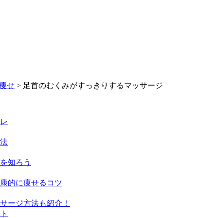
痩せ
> 足首のむくみがすっきりするマッサージ
レ
法
を知ろう
康的に痩せるコツ
サージ方法も紹介！
ト