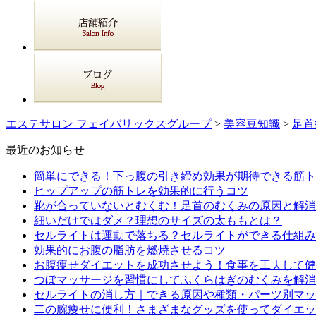
エステサロン フェイバリックスグループ
>
美容豆知識
>
足首
最近のお知らせ
簡単にできる！下っ腹の引き締め効果が期待できる筋ト
ヒップアップの筋トレを効果的に行うコツ
靴が合っていないとむくむ！足首のむくみの原因と解消
細いだけではダメ？理想のサイズの太ももとは？
セルライトは運動で落ちる？セルライトができる仕組み
効果的にお腹の脂肪を燃焼させるコツ
お腹痩せダイエットを成功させよう！食事を工夫して健
つぼマッサージを習慣にしてふくらはぎのむくみを解消
セルライトの消し方｜できる原因や種類・パーツ別マッ
二の腕痩せに便利！さまざまなグッズを使ってダイエッ